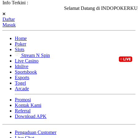
Info Terkini :
Selamat Datang di INDOPOKERKU, Situs
Daftar
Masuk
Home
Poker
Slots
Stream N Spin
Live Casino
Idnlive
Sportsbook
Esports
Togel
Arcade
Promosi
Kontak Kami
Referral
Download APK
Pengaduan Customer
Live Chat