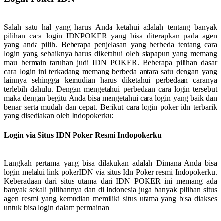
Salah satu hal yang harus Anda ketahui adalah tentang banyak
pilihan cara login IDNPOKER yang bisa diterapkan pada agen
yang anda pilih. Beberapa penjelasan yang berbeda tentang cara
login yang sebaiknya harus diketahui oleh siapapun yang memang
mau bermain taruhan judi IDN POKER. Beberapa pilihan dasar
cara login ini terkadang memang berbeda antara satu dengan yang
lainnya sehingga kemudian harus diketahui perbedaan caranya
terlebih dahulu. Dengan mengetahui perbedaan cara login tersebut
maka dengan begitu Anda bisa mengetahui cara login yang baik dan
benar serta mudah dan cepat. Berikut cara login poker idn terbarik
yang disediakan oleh Indopokerku:
Login via Situs IDN Poker Resmi Indopokerku
Langkah pertama yang bisa dilakukan adalah Dimana Anda bisa
login melalui link pokerIDN via situs Idn Poker resmi Indopokerku.
Keberadaan dari situs utama dari IDN POKER ini memang ada
banyak sekali pilihannya dan di Indonesia juga banyak pilihan situs
agen resmi yang kemudian memiliki situs utama yang bisa diakses
untuk bisa login dalam permainan.