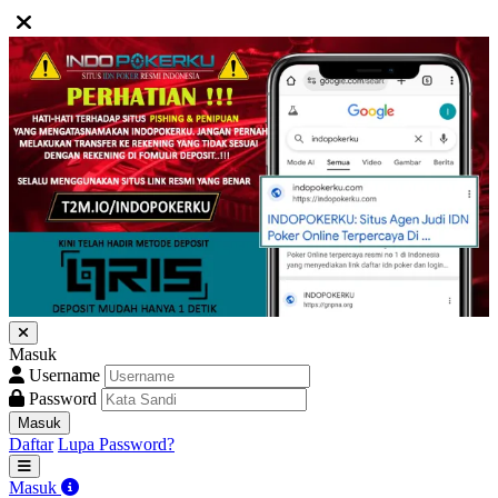
Masuk
Username
Password
Masuk
Daftar
Lupa Password?
Masuk