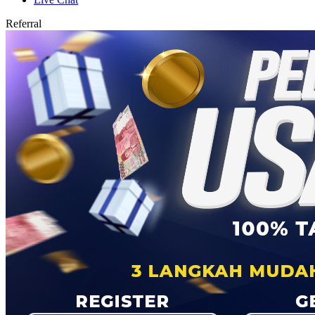
Referral