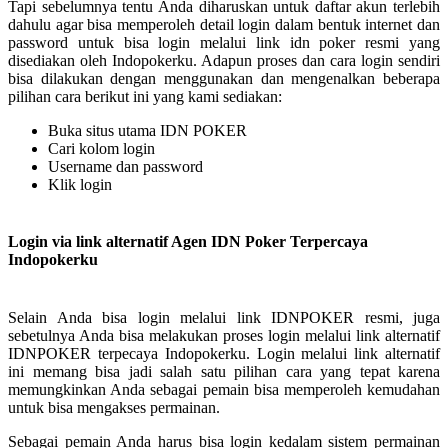
Tapi sebelumnya tentu Anda diharuskan untuk daftar akun terlebih
dahulu agar bisa memperoleh detail login dalam bentuk internet dan
password untuk bisa login melalui link idn poker resmi yang
disediakan oleh Indopokerku. Adapun proses dan cara login sendiri
bisa dilakukan dengan menggunakan dan mengenalkan beberapa
pilihan cara berikut ini yang kami sediakan:
Buka situs utama IDN POKER
Cari kolom login
Username dan password
Klik login
Login via link alternatif Agen IDN Poker Terpercaya
Indopokerku
Selain Anda bisa login melalui link IDNPOKER resmi, juga
sebetulnya Anda bisa melakukan proses login melalui link alternatif
IDNPOKER terpecaya Indopokerku. Login melalui link alternatif
ini memang bisa jadi salah satu pilihan cara yang tepat karena
memungkinkan Anda sebagai pemain bisa memperoleh kemudahan
untuk bisa mengakses permainan.
Sebagai pemain Anda harus bisa login kedalam sistem permainan