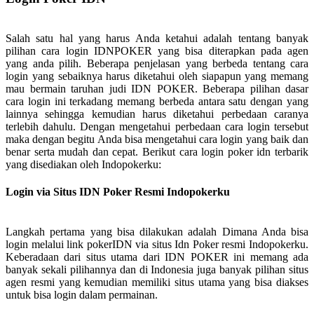
Salah satu hal yang harus Anda ketahui adalah tentang banyak
pilihan cara login IDNPOKER yang bisa diterapkan pada agen
yang anda pilih. Beberapa penjelasan yang berbeda tentang cara
login yang sebaiknya harus diketahui oleh siapapun yang memang
mau bermain taruhan judi IDN POKER. Beberapa pilihan dasar
cara login ini terkadang memang berbeda antara satu dengan yang
lainnya sehingga kemudian harus diketahui perbedaan caranya
terlebih dahulu. Dengan mengetahui perbedaan cara login tersebut
maka dengan begitu Anda bisa mengetahui cara login yang baik dan
benar serta mudah dan cepat. Berikut cara login poker idn terbarik
yang disediakan oleh Indopokerku:
Login via Situs IDN Poker Resmi Indopokerku
Langkah pertama yang bisa dilakukan adalah Dimana Anda bisa
login melalui link pokerIDN via situs Idn Poker resmi Indopokerku.
Keberadaan dari situs utama dari IDN POKER ini memang ada
banyak sekali pilihannya dan di Indonesia juga banyak pilihan situs
agen resmi yang kemudian memiliki situs utama yang bisa diakses
untuk bisa login dalam permainan.