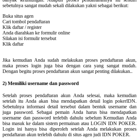
sebetulnya sangat mudah sekali dilakukan yakni sebagai berikut:
Buka situs agen
Cari tombol pendaftaran
Klik daftar / register
Anda diarahkan ke formulir online
Silakan isi formulir tersebut
Klik daftar
Jika kemudian Anda sudah melakukan proses pendaftaran akun,
maka proses login juga bisa dengan cara yang sangat mudah.
Dengan begitu proses pendaftaran akun sangat penting dilakukan..
2) Memiliki username dan password
Setelah proses pendaftaran akun Anda selesai, maka kemudian
setelah itu Anda akan bisa mendapatkan detail login pokerIDN.
Sebetulnya informasi detail tersebut dalam bentuk username dan
juga password. Sebagai pemain Anda harus bisa mendapatkan
username dan password terlebih dahulu sebelum Kemudian Anda
bisa masuk ke dalam sistem permainan atau LOGIN IDN POKER.
Login ini hanya bisa diperoleh setelah Anda melakukan proses
pendaftaran akun terlebih dahulu di situs agen judi IDN POKER.