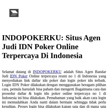
INDOPOKERKU: Situs Agen
Judi IDN Poker Online
Terpercaya Di Indonesia
Selamat datang di
INDOPOKERKU
adalah Situs Agen Bandar
Judi
IDN Poker
Online terpercaya resmi no 1 di Indonesia yang
menyediakan link daftar idn poker dan login poker idn terbaik.
Login IDN Poker dilakukan dengan menggunakan beragam pilihan
cara, pemula haruslah bisa paham dan mengerti Bagaimana cara dan
prosedur daftar & login idn poker online terpercaya no 1 di
Indonesia ini bisa dilakukan. Pemahaman yang baik akan cara login
ini memudahkan Anda nanti dalam bermain sehingga tidak perlu
kesulitan. Proses login bisa dilakukan kapan saja dan di mana saja