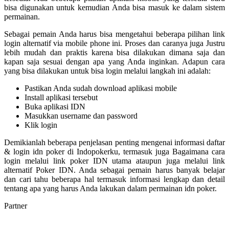
bisa digunakan untuk kemudian Anda bisa masuk ke dalam sistem
permainan.
Sebagai pemain Anda harus bisa mengetahui beberapa pilihan link
login alternatif via mobile phone ini. Proses dan caranya juga Justru
lebih mudah dan praktis karena bisa dilakukan dimana saja dan
kapan saja sesuai dengan apa yang Anda inginkan. Adapun cara
yang bisa dilakukan untuk bisa login melalui langkah ini adalah:
Pastikan Anda sudah download aplikasi mobile
Install aplikasi tersebut
Buka aplikasi IDN
Masukkan username dan password
Klik login
Demikianlah beberapa penjelasan penting mengenai informasi daftar
& login idn poker di Indopokerku, termasuk juga Bagaimana cara
login melalui link poker IDN utama ataupun juga melalui link
alternatif Poker IDN. Anda sebagai pemain harus banyak belajar
dan cari tahu beberapa hal termasuk informasi lengkap dan detail
tentang apa yang harus Anda lakukan dalam permainan idn poker.
Partner