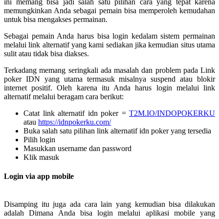
ini memang bisa jadi salah satu pilihan cara yang tepat karena
memungkinkan Anda sebagai pemain bisa memperoleh kemudahan
untuk bisa mengakses permainan.
Sebagai pemain Anda harus bisa login kedalam sistem permainan
melalui link alternatif yang kami sediakan jika kemudian situs utama
sulit atau tidak bisa diakses.
Terkadang memang seringkali ada masalah dan problem pada Link
poker IDN yang utama termasuk misalnya suspend atau blokir
internet positif. Oleh karena itu Anda harus login melalui link
alternatif melalui beragam cara berikut:
Catat link alternatif idn poker =
T2M.IO/INDOPOKERKU
atau
https://idnpokerku.com/
Buka salah satu pilihan link alternatif idn poker yang tersedia
Pilih login
Masukkan username dan password
Klik masuk
Login via app mobile
Disamping itu juga ada cara lain yang kemudian bisa dilakukan
adalah Dimana Anda bisa login melalui aplikasi mobile yang