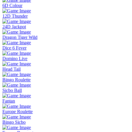
6D Colour
12D Thunder
24D Jackpot
Dragon Tiger Wild
Dice 6 Fever
Domino Live
Head Tail
Bingo Roulette
Sicbo Ball
Fantan
Europe Roulette
Bingo Sicbo