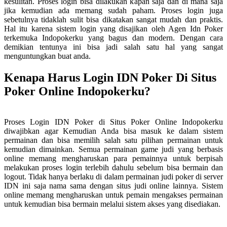
kesulitan. Proses login bisa dilakukan kapan saja dan di mana saja
jika kemudian ada memang sudah paham. Proses login juga
sebetulnya tidaklah sulit bisa dikatakan sangat mudah dan praktis.
Hal itu karena sistem login yang disajikan oleh Agen Idn Poker
terkemuka Indopokerku yang bagus dan modern. Dengan cara
demikian tentunya ini bisa jadi salah satu hal yang sangat
menguntungkan buat anda.
Kenapa Harus Login IDN Poker Di Situs
Poker Online Indopokerku?
Proses Login IDN Poker di Situs Poker Online Indopokerku
diwajibkan agar Kemudian Anda bisa masuk ke dalam sistem
permainan dan bisa memilih salah satu pilihan permainan untuk
kemudian dimainkan. Semua permainan game judi yang berbasis
online memang mengharuskan para pemainnya untuk berpisah
melakukan proses login terlebih dahulu sebelum bisa bermain dan
logout. Tidak hanya berlaku di dalam permainan judi poker di server
IDN ini saja nama sama dengan situs judi online lainnya. Sistem
online memang mengharuskan untuk pemain mengakses permainan
untuk kemudian bisa bermain melalui sistem akses yang disediakan.