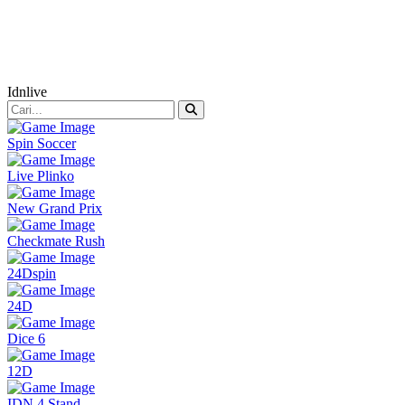
Idnlive
Spin Soccer
Live Plinko
New Grand Prix
Checkmate Rush
24Dspin
24D
Dice 6
12D
IDN 4 Stand