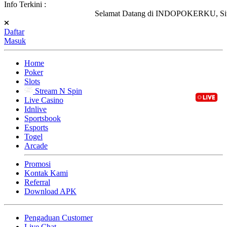
Info Terkini :
Selamat Datang di INDOPOKERKU, Situs ID
Daftar
Masuk
Home
Poker
Slots
Stream N Spin
Live Casino
Idnlive
Sportsbook
Esports
Togel
Arcade
Promosi
Kontak Kami
Referral
Download APK
Pengaduan Customer
Live Chat